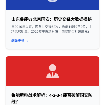
山东鲁能vs北京国安：历史交锋大数据揭秘
自2010年以来，两队共交锋32次，鲁能14胜9平9负，主
场优势明显。2026赛季首次对决，国安能否打破魔咒？
阅读更多 →
鲁能新帅战术解析：4-2-3-1能否破解国安防
线？