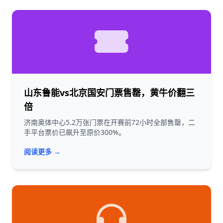
山东鲁能vs北京国安门票售罄，黄牛价翻三
倍
济南奥体中心5.2万张门票在开赛前72小时全部售罄，二
手平台票价已飙升至原价300%。
阅读更多 →