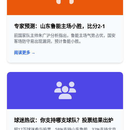
专家预测：山东鲁能主场小胜，比分2-1
前国家队主帅朱广沪分析指出，鲁能主场气势占优，国安
客场防守易出现漏洞，预计鲁能小胜。
阅读更多 →
球迷热议：你支持哪支球队？投票结果出炉
超12万球迷参与投票，58%支持山东鲁能，32%支持北京